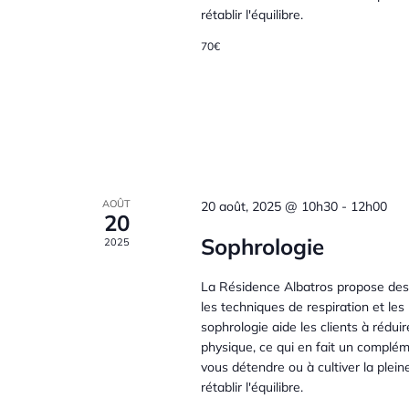
d
t
a
h
rétablir l'équilibre.
t
e
r
70€
n
e
r
.
É
i
a
v
è
e
v
n
e
r
i
m
AOÛT
20 août, 2025 @ 10h30
-
12h00
20
e
d
g
n
Sophrologie
2025
t
e
a
s
La Résidence Albatros propose des s
les techniques de respiration et le
p
É
sophrologie aide les clients à réduir
a
t
physique, ce qui en fait un complé
r
vous détendre ou à cultiver la plein
v
m
i
rétablir l'équilibre.
o