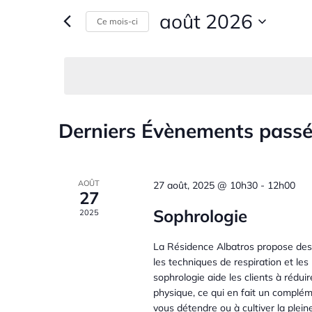
s
août 2026
Ce mois-ci
c
i
S
r
é
h
m
l
o
e
e
t
c
-
Derniers Évènements pass
C
t
c
r
i
l
a
o
é
c
n
.
AOÛT
27 août, 2025 @ 10h30
-
12h00
27
n
l
R
h
Sophrologie
2025
e
e
z
e
c
e
La Résidence Albatros propose des s
u
h
les techniques de respiration et le
n
e
n
e
sophrologie aide les clients à réduir
e
r
physique, ce qui en fait un complé
d
c
vous détendre ou à cultiver la plein