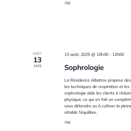
70€
è
t
o
-
n
c
n
l
é
e
d
.
m
e
AOÛT
13 août, 2025 @ 10h30
-
12h00
13
e
Sophrologie
2025
v
n
La Résidence Albatros propose des s
u
les techniques de respiration et le
sophrologie aide les clients à réduir
t
e
physique, ce qui en fait un complé
vous détendre ou à cultiver la plein
s
rétablir l'équilibre.
s
70€