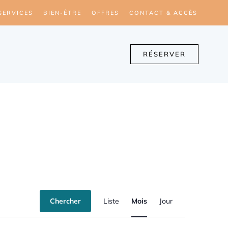
SERVICES
BIEN-ÊTRE
OFFRES
CONTACT & ACCÈS
RÉSERVER
N
Chercher
Liste
Mois
Jour
a