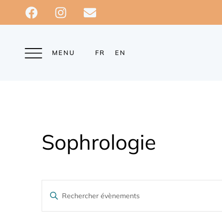
MENU
FR
EN
Sophrologie
R
S
a
e
i