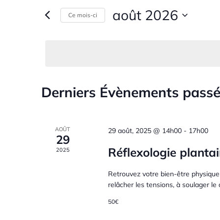
s
août 2026
Ce mois-ci
c
i
S
r
é
h
m
l
o
e
e
t
c
-
Derniers Évènements pass
C
t
c
r
i
l
a
o
é
c
n
.
AOÛT
29 août, 2025 @ 14h00
-
17h00
29
n
l
R
h
Réflexologie plantai
2025
e
e
z
e
c
e
Retrouvez votre bien-être physique 
u
h
relâcher les tensions, à soulager le 
n
e
n
e
e
r
50€
d
c