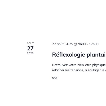
è
t
o
-
n
c
n
l
é
e
d
.
m
e
AOÛT
27 août, 2025 @ 9h00
-
17h00
27
e
Réflexologie plantai
2025
v
n
Retrouvez votre bien-être physique 
u
relâcher les tensions, à soulager le 
t
50€
e
s
s