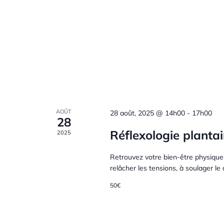
d
t
a
h
t
e
r
n
e
r
.
É
i
a
v
è
e
v
n
e
r
i
m
AOÛT
28 août, 2025 @ 14h00
-
17h00
28
e
d
g
n
Réflexologie plantai
2025
t
e
a
s
Retrouvez votre bien-être physique 
relâcher les tensions, à soulager le 
p
É
a
t
50€
r
v
m
i
o