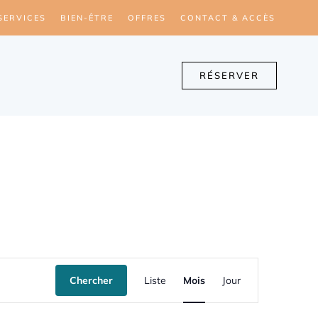
SERVICES
BIEN-ÊTRE
OFFRES
CONTACT & ACCÈS
RÉSERVER
N
Chercher
Liste
Mois
Jour
a