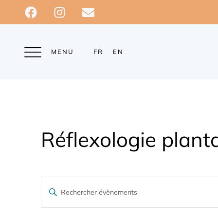
MENU
FR
EN
Réflexologie planta
R
S
a
e
i