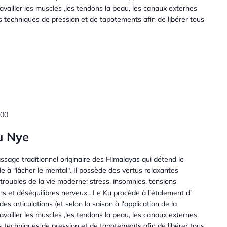
travailler les muscles ,les tendons la peau, les canaux externes
tes techniques de pression et de tapotements afin de libérer tous
00
u Nye
sage traditionnel originaire des Himalayas qui détend le
ide à "lâcher le mental". Il possède des vertus relaxantes
 troubles de la vie moderne; stress, insomnies, tensions
ns et déséquilibres nerveux . Le Ku procède à l'étalement d'
des articulations (et selon la saison à l'application de la
travailler les muscles ,les tendons la peau, les canaux externes
tes techniques de pression et de tapotements afin de libérer tous