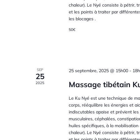
d
t
a
h
chaleur). Le Nyé consiste à pétrir, 
t
et les points à traiter par différen
e
r
n
les blocages .
e
r
.
É
50€
i
a
v
è
e
v
n
e
r
i
m
SEP
25 septembre, 2025 @ 15h00
-
18h
25
e
d
g
n
Massage tibétain K
2025
t
e
a
s
Le Ku Nyé est une technique de mas
corps, rééquilibre les énergies et a
p
É
indiscutables apaise et prévient les
a
t
musculaires, céphalées, constipatio
r
huiles spécifiques, à la mobilisation 
v
m
i
chaleur). Le Nyé consiste à pétrir, 
o
et les points à traiter par différen