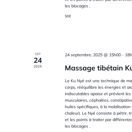
è
t
les blocages .
o
-
50€
n
c
n
l
é
e
d
.
m
e
SEP
24 septembre, 2025 @ 15h00
-
18h
24
e
Massage tibétain K
2025
v
n
Le Ku Nyé est une technique de mas
u
corps, rééquilibre les énergies et a
indiscutables apaise et prévient les
t
e
musculaires, céphalées, constipatio
huiles spécifiques, à la mobilisation 
s
chaleur). Le Nyé consiste à pétrir, 
s
et les points à traiter par différen
les blocages .