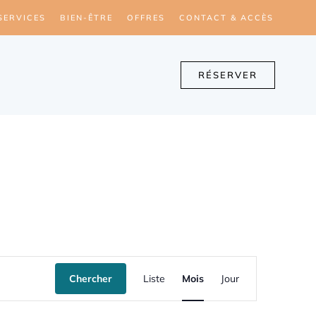
SERVICES
BIEN-ÊTRE
OFFRES
CONTACT & ACCÈS
RÉSERVER
N
Chercher
Liste
Mois
Jour
a