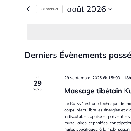
s
août 2026
Ce mois-ci
c
i
S
r
é
h
m
l
o
e
e
t
c
-
Derniers Évènements pass
C
t
c
r
i
l
a
o
é
c
n
.
SEP
29 septembre, 2025 @ 15h00
-
18h
29
n
l
R
h
Massage tibétain K
2025
e
e
z
e
c
e
Le Ku Nyé est une technique de mas
u
h
corps, rééquilibre les énergies et a
n
e
n
e
indiscutables apaise et prévient les
e
r
musculaires, céphalées, constipatio
d
c
huiles spécifiques, à la mobilisation 