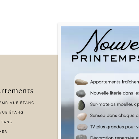
rtements
Menu
PMR VUE ÉTANG
ACCUEIL
VUE ÉTANG
BIEN-ÊTRE
ÉTANG
OFFRES SPÉCIALES
MER
GALERIE