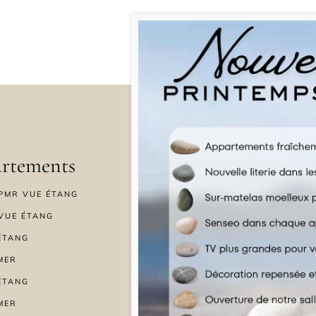
rtements
Menu
PMR VUE ÉTANG
ACCUEIL
VUE ÉTANG
BIEN-ÊTRE
ÉTANG
OFFRES SPÉCIALES
MER
GALERIE
ÉTANG
ACTUALITÉS & BLOG
MER
CONTACT